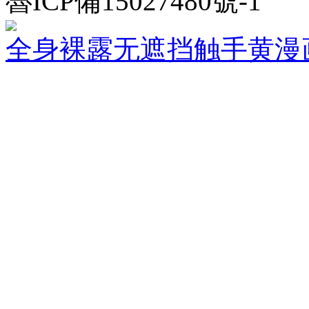
魯ICP備15027480號-1
全身裸露无遮挡触手黄漫