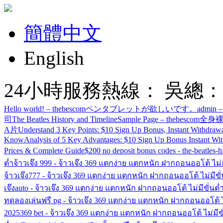
簡體中文
English
24小時服務熱線： 吳總：13685
Hello world! – thebescom
ペンタブレットが欲しいです。
admin –
司
The Beatles History and Timeline
Sample Page – thebescom
全身裸
A片
Understand 3 Key Points: $10 Sign Up Bonus, Instant Withdraw
Know
Analysis of 5 Key Advantages: $10 Sign Up Bonus Instant Wi
Prices & Complete Guide
$200 no deposit bonus codes - the-beatles-h
ต่ำ
จ้าวเจ๊ง 999 - จ้าวเจ๊ง 369 แตกง่าย แตกหนัก ฝากถอนออโต้ ไม่ม
จ้าวเจ๊ง777 - จ้าวเจ๊ง 369 แตกง่าย แตกหนัก ฝากถอนออโต้ ไม่มีขั่
เจ๊งauto - จ้าวเจ๊ง 369 แตกง่าย แตกหนัก ฝากถอนออโต้ ไม่มีขั่นต่
ทดลองเล่นฟรี pg - จ้าวเจ๊ง 369 แตกง่าย แตกหนัก ฝากถอนออโต้ ไม
2025
369 bet - จ้าวเจ๊ง 369 แตกง่าย แตกหนัก ฝากถอนออโต้ ไม่มีขั