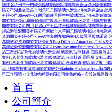
浙江省杭州市十門峽景區玻璃漂流-河南萬輝旅游資源開發有限
限公司
湖北省宜昌市嘲天吼景區玻璃水滑道-河南萬輝旅游資源
有限公司
湖南省平江縣沱龍峽景區空中玻璃漂流-河南萬輝旅游
開發有限公司
湖南省邵陽市鳳凰谷景區玻璃水滑道-河南萬輝
開發有限公司
四川省眉山市七里坪景區玻璃漂流-河南萬輝旅游
輝旅游資源開發有限公司
新鄉市京華園景區玻璃棧道-河南萬
資源開發有限公司
云南省宜良縣九鄉國家4A 級景區玻璃滑道
萬輝旅游資源開發有限公司
5 Best DC Area Attractions, Prices &
萬輝旅游資源開發有限公司
Acorns Investing Problems? How to Sol
施工案例-玻璃滑道|玻璃水滑道|玻璃漂流|玻璃棧道|景區魔毯
案例-玻璃滑道|玻璃水滑道|玻璃漂流|玻璃棧道|景區魔毯施工
案例-玻璃滑道|玻璃水滑道|玻璃漂流|玻璃棧道|景區魔毯施工
流-河南萬輝旅游資源開發有限公司
admin, Author at จ้าวเจ๊ง 3
司
工作環境 - 淄博啟帆經貿有限公司
銷售網絡 - 淄博啟帆經貿
首 頁
公司簡介