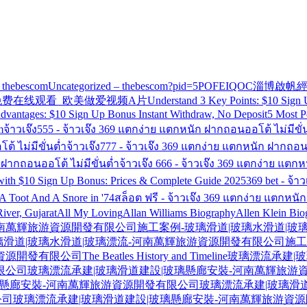
 thebescom
Uncategorized – thebescom
?pid=5POFEIQOC
淄博啟帆
费在线观看_欧美做爱视频A片
Understand 3 Key Points: $10 Sign 
Advantages: $10 Sign Up Bonus Instant Withdraw, No Deposit
5 Most P
m
จ้าวเจ๊ง555 - จ้าวเจ๊ง 369 แตกง่าย แตกหนัก ฝากถอนออโต้ ไม่มีขั่
้ ไม่มีขั่นต่ำ
จ้าวเจ๊ง777 - จ้าวเจ๊ง 369 แตกง่าย แตกหนัก ฝากถอนอ
ก ฝากถอนออโต้ ไม่มีขั่นต่ำ
จ้าวเจ๊ง 666 - จ้าวเจ๊ง 369 แตกง่าย แตก
 with $10 Sign Up Bonus: Prices & Complete Guide 2025
369 bet - จ้
A Toot And A Snore in '74
สล็อต ฟรี - จ้าวเจ๊ง 369 แตกง่าย แตกหนั
iver, Gujarat
All My Loving
Allan Williams Biography
Allen Klein Bio
河南萬輝旅游資源開發有限公司
施工案例-玻璃滑道|玻璃水滑道|
璃滑道|玻璃水滑道|玻璃漂流-河南萬輝旅游資源開發有限公司
施工
游資源開發有限公司
The Beatles History and Timeline
玻璃漂流承建|
限公司
玻璃漂流承建|玻璃滑道建設|玻璃懸廊安裝-河南萬輝旅游
璃懸廊安裝-河南萬輝旅游資源開發有限公司
玻璃漂流承建|玻璃滑
公司
玻璃漂流承建|玻璃滑道建設|玻璃懸廊安裝-河南萬輝旅游資