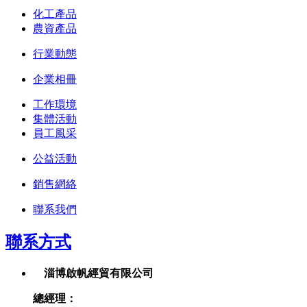
化工產品
農資產品
行業動態
企業相冊
工作環境
集體活動
員工風采
公益活動
銷售網絡
聯系我們
聯系方式
淄博啟帆經貿有限公司
總經理：