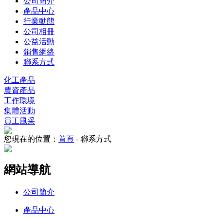
公司簡介
產品中心
行業動態
公司相冊
公益活動
銷售網絡
聯系方式
化工產品
農資產品
工作環境
集體活動
員工風采
您現在的位置：
首頁
- 聯系方式
網站導航
公司簡介
產品中心