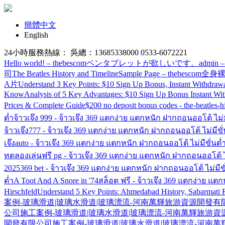
簡體中文
English
24小時服務熱線： 吳總：13685338000 0533-6072221
Hello world! – thebescom
ペンタブレットが欲しいです。
admin –
司
The Beatles History and Timeline
Sample Page – thebescom
全身裸
A片
Understand 3 Key Points: $10 Sign Up Bonus, Instant Withdraw
Know
Analysis of 5 Key Advantages: $10 Sign Up Bonus Instant Wi
Prices & Complete Guide
$200 no deposit bonus codes - the-beatles-h
ต่ำ
จ้าวเจ๊ง 999 - จ้าวเจ๊ง 369 แตกง่าย แตกหนัก ฝากถอนออโต้ ไม่ม
จ้าวเจ๊ง777 - จ้าวเจ๊ง 369 แตกง่าย แตกหนัก ฝากถอนออโต้ ไม่มีขั่
เจ๊งauto - จ้าวเจ๊ง 369 แตกง่าย แตกหนัก ฝากถอนออโต้ ไม่มีขั่นต่
ทดลองเล่นฟรี pg - จ้าวเจ๊ง 369 แตกง่าย แตกหนัก ฝากถอนออโต้ ไม
2025
369 bet - จ้าวเจ๊ง 369 แตกง่าย แตกหนัก ฝากถอนออโต้ ไม่มีขั
ต่ำ
A Toot And A Snore in '74
สล็อต ฟรี - จ้าวเจ๊ง 369 แตกง่าย แต
Hirschfeld
Understand 5 Key Points: Ahmedabad History, Sabarmati R
案例-玻璃滑道|玻璃水滑道|玻璃漂流-河南萬輝旅游資源開發有
公司
施工案例-玻璃滑道|玻璃水滑道|玻璃漂流-河南萬輝旅游
開發有限公司
施工案例-玻璃滑道|玻璃水滑道|玻璃漂流-河南